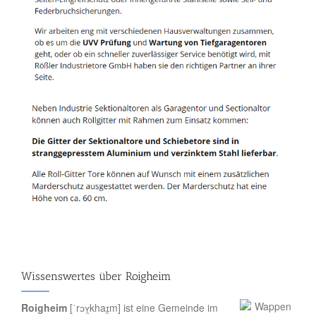
Wissenswertes über Roigheim
Roigheim
[ˈrɔʏ̯khaɪ̯m] ist eine Gemeinde im