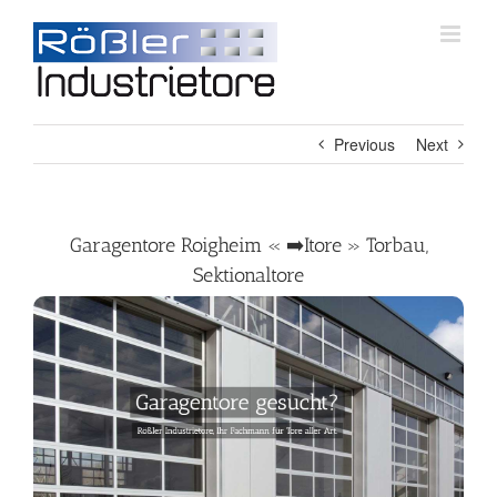
Skip
to
content
Previous
Next
Garagentore Roigheim « ➡️Itore » Torbau,
Sektionaltore