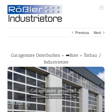
Skip
to
content
Previous
Next
Garagentore Osterburken « ➡️Itore » Torbau /
Industrietore