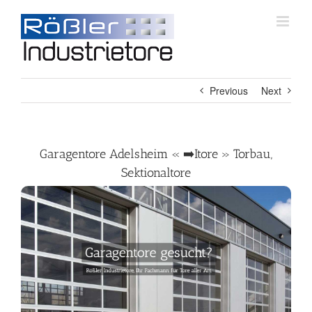
Skip
to
content
Previous
Next
Garagentore Adelsheim « ➡️Itore » Torbau,
Sektionaltore