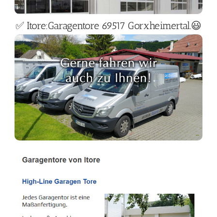
✅ Itore:Garagentore 69517 Gorxheimertal.😃