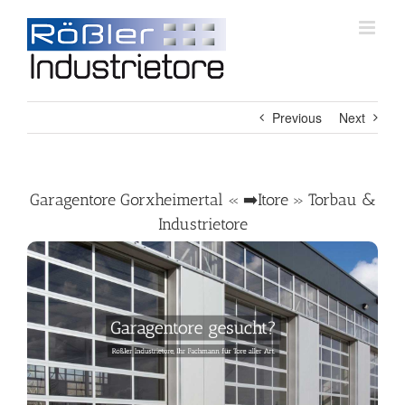
Skip
to
content
Previous
Next
Garagentore Gorxheimertal « ➡️Itore » Torbau &
Industrietore