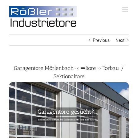
Skip
to
content
Previous
Next
Garagentore Mörlenbach « ➡️Itore » Torbau /
Sektionaltore