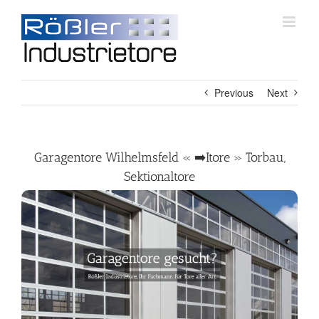
Skip
to
content
Previous
Next
Garagentore Wilhelmsfeld « ➡️Itore » Torbau,
Sektionaltore