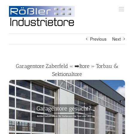
Skip
to
content
Previous
Next
Garagentore Zaberfeld « ➡️Itore » Torbau &
Sektionaltore