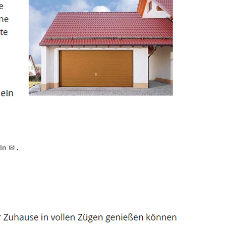
ein ✉
.