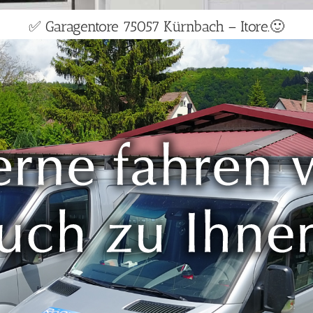
✅ Garagentore 75057 Kürnbach – Itore.🙂