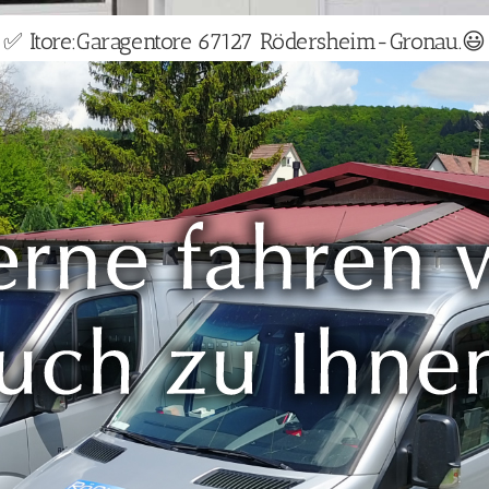
✅ Itore:Garagentore 67127 Rödersheim-Gronau.😃