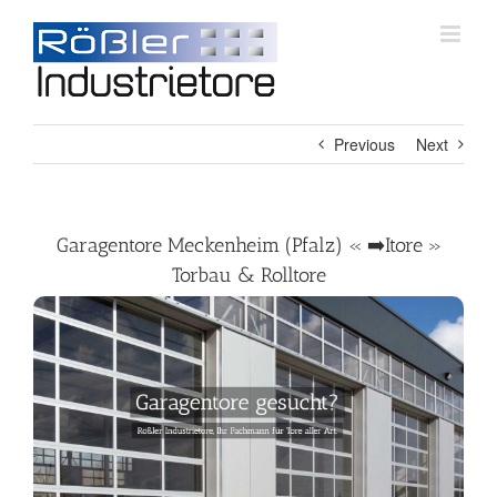
Skip
to
content
Previous
Next
Garagentore Meckenheim (Pfalz) « ➡️Itore »
Torbau & Rolltore