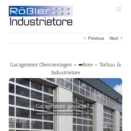
Skip
to
content
Previous
Next
Garagentore Oberriexingen « ➡️Itore » Torbau &
Industrietore