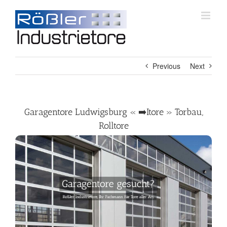
Skip
to
content
Previous
Next
Garagentore Ludwigsburg « ➡️Itore » Torbau,
Rolltore