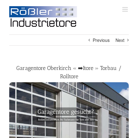
Skip
to
content
Previous
Next
Garagentore Oberkirch « ➡️Itore » Torbau /
Rolltore