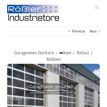
Skip
to
content
Previous
Next
Garagentore Durbach « ➡️Itore » Torbau /
Rolltore