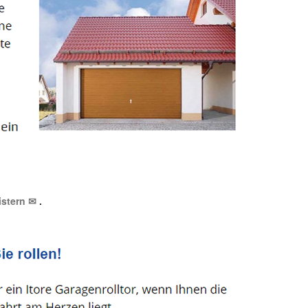
istern ✉
.