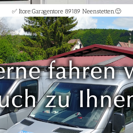
✅ Itore:Garagentore 89189 Neenstetten.🙂