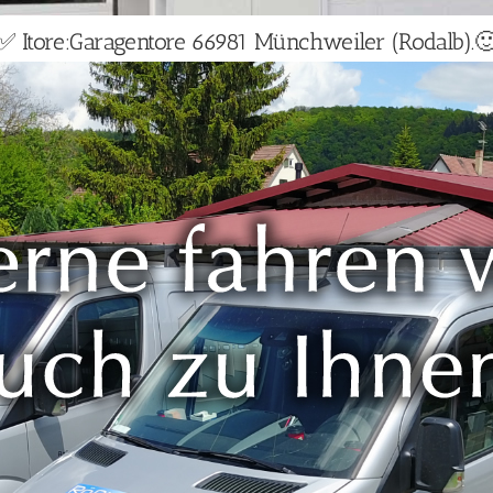
✅ Itore:Garagentore 66981 Münchweiler (Rodalb).