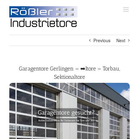
Skip
to
content
Previous
Next
Garagentore Gerlingen « ➡️Itore » Torbau,
Sektionaltore