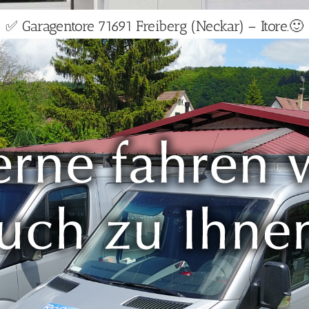
✅ Garagentore 71691 Freiberg (Neckar) – Itore.🙂