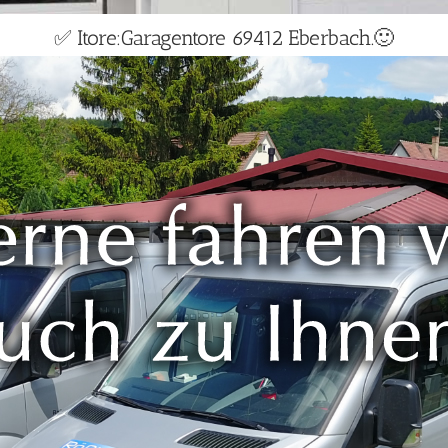
✅ Itore:Garagentore 69412 Eberbach.🙂