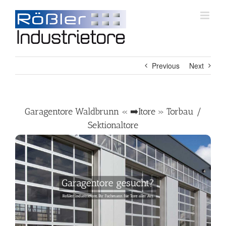
Skip
to
content
Previous
Next
Garagentore Waldbrunn « ➡️Itore » Torbau /
Sektionaltore