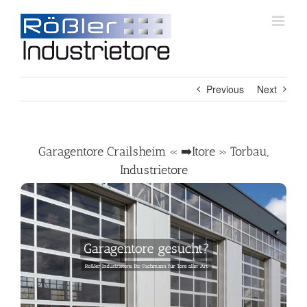
Skip
to
content
Previous
Next
Garagentore Crailsheim « ➡️Itore » Torbau,
Industrietore