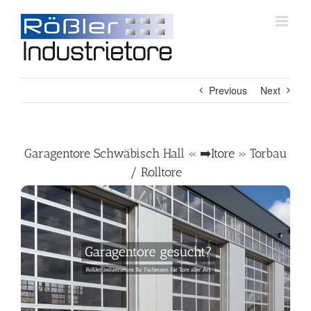
Skip
to
content
Previous
Next
Garagentore Schwäbisch Hall « ➡️Itore » Torbau
/ Rolltore