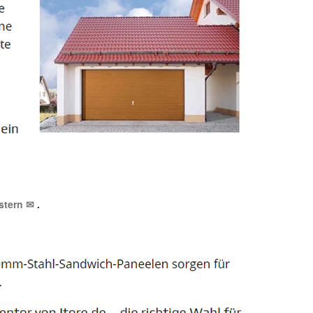
istern ✉
.