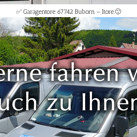
✅ Garagentore 67742 Buborn – Itore.🙂