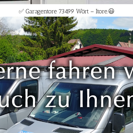
✅ Garagentore 73499 Wört – Itore.😃