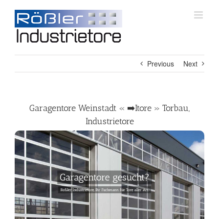
Skip
to
content
Previous
Next
Garagentore Weinstadt « ➡️Itore » Torbau,
Industrietore