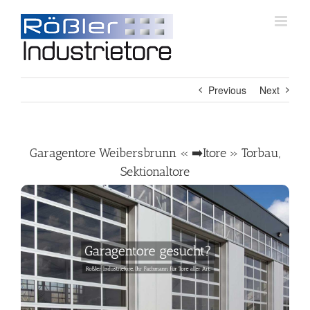
Skip
to
content
Previous
Next
Garagentore Weibersbrunn « ➡️Itore » Torbau,
Sektionaltore