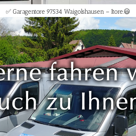
✅ Garagentore 97534 Waigolshausen – Itore.😃