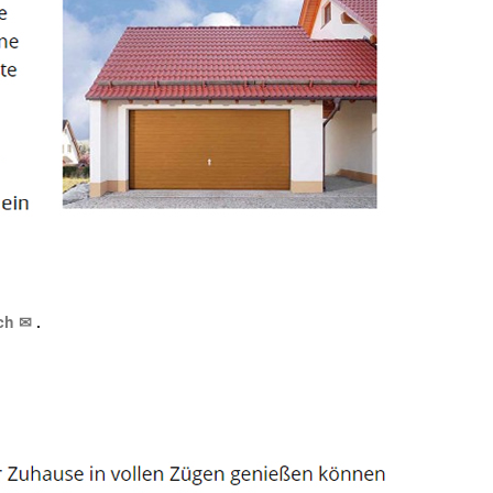
uch ✉
.