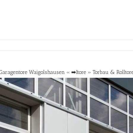
Garagentore Waigolshausen « ➡️Itore » Torbau & Rolltor