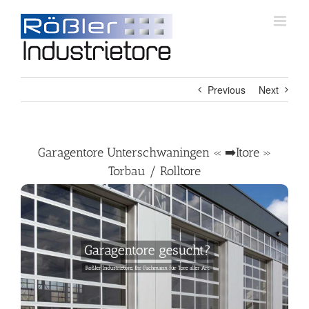
Skip
to
content
Previous
Next
Garagentore Unterschwaningen « ➡️Itore »
Torbau / Rolltore