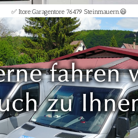
✅ Itore:Garagentore 76479 Steinmauern.😃