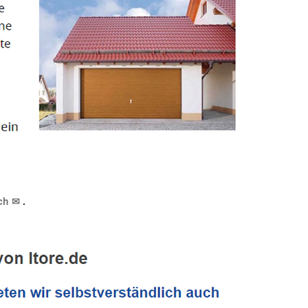
uch ✉
.