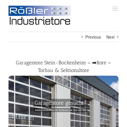
Skip
to
content
Previous
Next
Garagentore Stein-Bockenheim « ➡️Itore »
Torbau & Sektionaltore