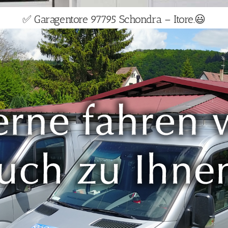
✅ Garagentore 97795 Schondra – Itore.😃