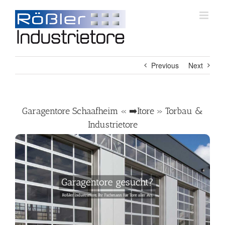
Skip
to
content
Previous
Next
Garagentore Schaafheim « ➡️Itore » Torbau &
Industrietore