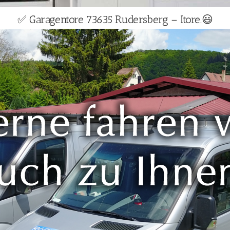
✅ Garagentore 73635 Rudersberg – Itore.😃