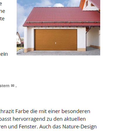
istern ✉
.