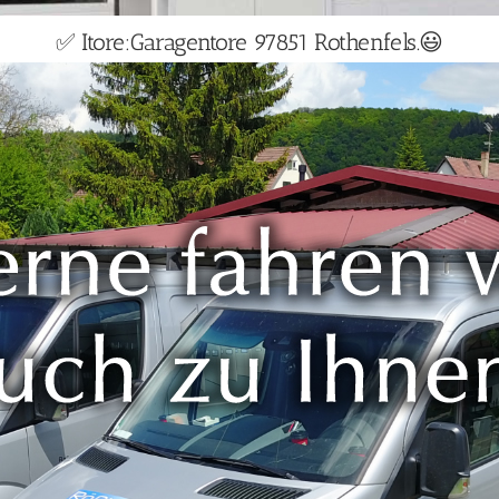
✅ Itore:Garagentore 97851 Rothenfels.😃