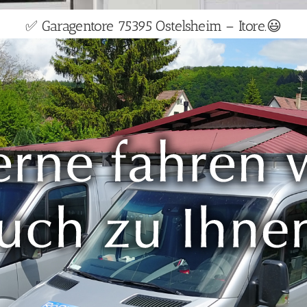
✅ Garagentore 75395 Ostelsheim – Itore.😃