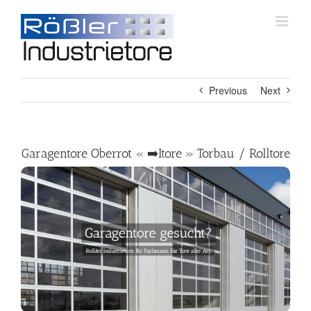
Skip
to
content
Previous
Next
Garagentore Oberrot « ➡️Itore » Torbau / Rolltore