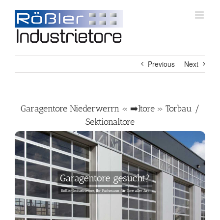
Skip
to
content
Previous
Next
Garagentore Niederwerrn « ➡️Itore » Torbau /
Sektionaltore