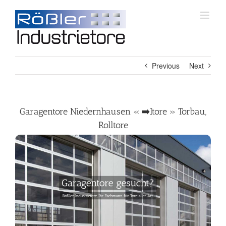
Skip
to
content
Previous
Next
Garagentore Niedernhausen « ➡️Itore » Torbau,
Rolltore