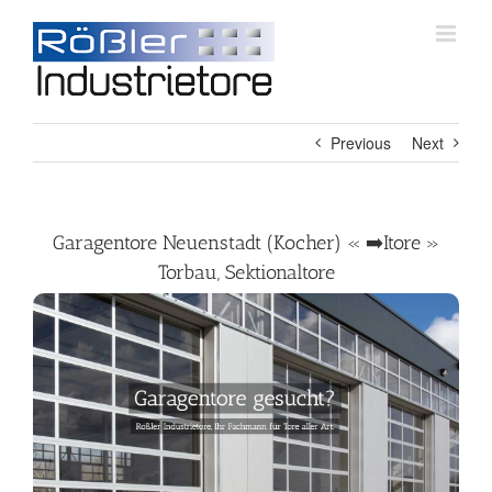
Skip
to
content
Previous
Next
Garagentore Neuenstadt (Kocher) « ➡️Itore »
Torbau, Sektionaltore