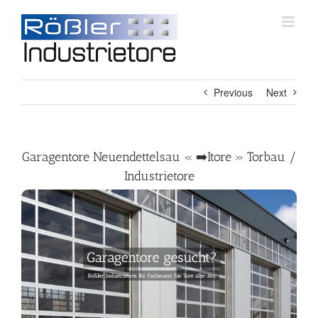
Skip
to
content
Previous
Next
Garagentore Neuendettelsau « ➡️Itore » Torbau /
Industrietore