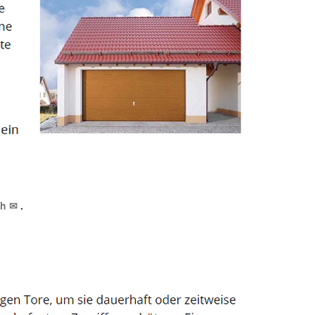
ch ✉
.