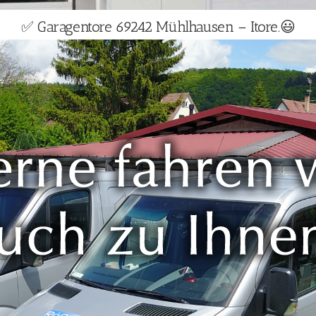
✅ Garagentore 69242 Mühlhausen – Itore.😃