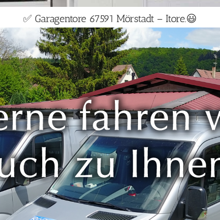
✅ Garagentore 67591 Mörstadt – Itore.😃