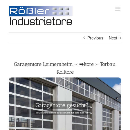
Skip
to
content
Previous
Next
Garagentore Leimersheim « ➡️Itore » Torbau,
Rolltore