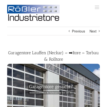
Skip
to
content
Previous
Next
Garagentore Lauffen (Neckar) « ➡️Itore » Torbau
& Rolltore