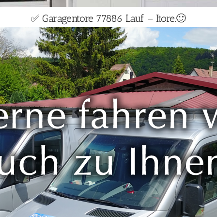
✅ Garagentore 77886 Lauf – Itore.🙂