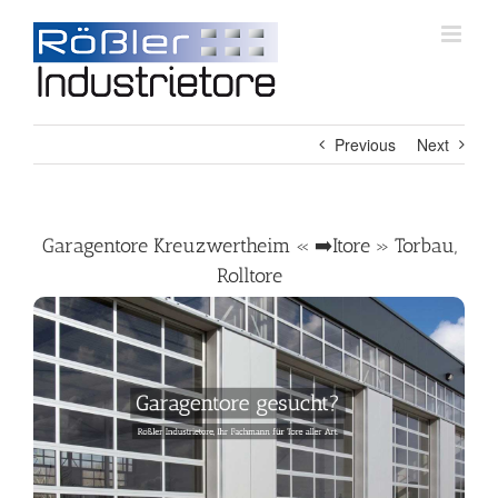
Skip
to
content
Previous
Next
Garagentore Kreuzwertheim « ➡️Itore » Torbau,
Rolltore