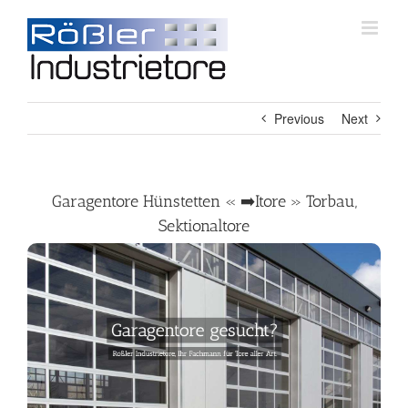
Skip
to
content
Previous
Next
Garagentore Hünstetten « ➡️Itore » Torbau,
Sektionaltore