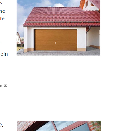
in ✉
.