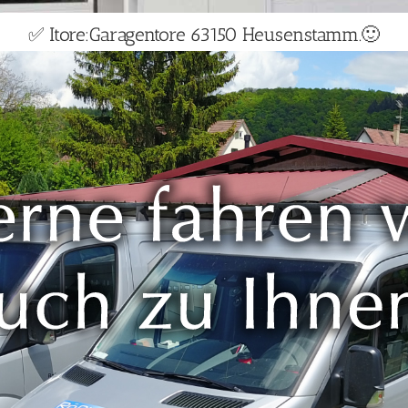
✅ Itore:Garagentore 63150 Heusenstamm.🙂