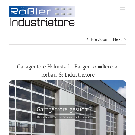
Skip
to
content
Previous
Next
Garagentore Helmstadt-Bargen « ➡️Itore »
Torbau & Industrietore