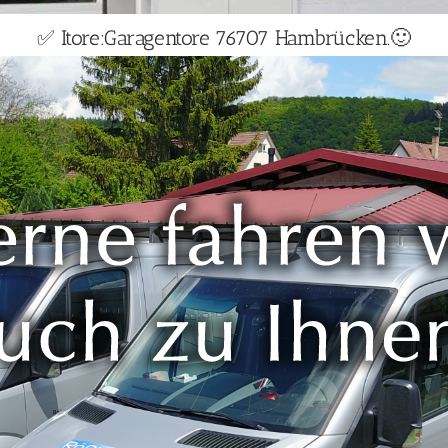
✅ Itore:Garagentore 76707 Hambrücken.🙂